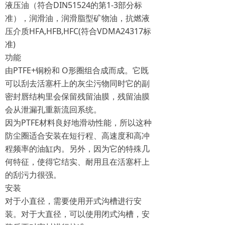
液压油（符合DIN51524的第1-3部分标
准），润滑油，润滑脂型矿物油，抗燃液
压介质HFA,HFB,HFC(符合VDMA24317标
准)
功能
由PTFE+铜粉和 O形圈组合成而成。它既
可以刮去活塞杆上的灰尘污物同时它的副
密封唇结构里会保留残留油膜，残留油膜
会从泄漏孔重新流回系统。
因为PTFE材料良好地滑动性能，所以这种
防尘圈适合安装在短行程、高速度和高冲
程频率的油缸内。另外，因为它的特殊几
何特征，使得它结实、耐用且在活塞杆上
的刮污力很强。
安装
对于小直径，需要使用开式沟槽进行安
装。对于大直径，可以使用闭式沟槽，安