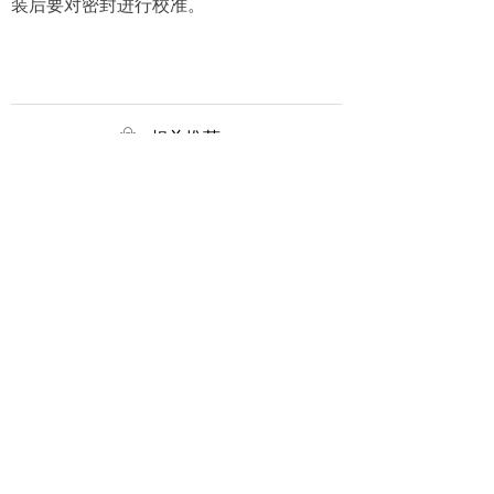
装后要对密封进行校准。
ꂆ
相关推荐