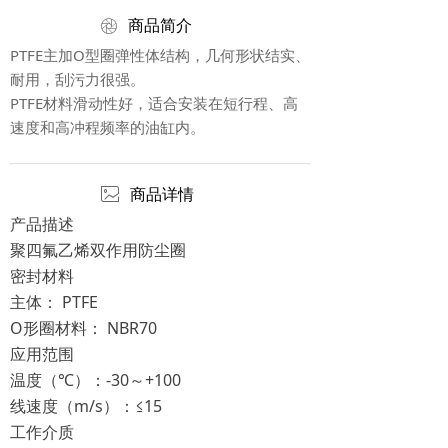
ꁵ
商品简介
PTFE主加O型圈弹性体结构，几何形状结实、
耐用，刮污力很强。
PTFE材料滑动性好，适合安装在短行程、高
速度和高冲程频率的油缸内。
ꂈ
商品详情
产品描述
聚四氟乙烯双作用防尘圈
密封材料
主体： PTFE
O形圈材料： NBR70
应用范围
温度（℃）：-30～+100
线速度（m/s）：≤15
工作介质