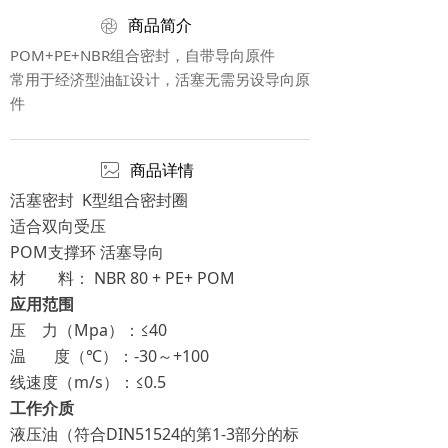
ꁵ
商品简介
POM+PE+NBR组合密封，自带导向原件
常用于经济型油缸设计，活塞无需另设导向原
件
ꂈ
商品详情
活塞密封 K型组合密封圈
适合双向受压
POM支撑环 活塞导向
材 料： NBR 80 + PE+ POM
应用范围
压 力（Mpa）：≤40
温 度（℃）：-30～+100
线速度（m/s）：≤0.5
工作介质
液压油（符合DIN51524的第1-3部分的标