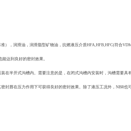
标准），润滑油，润滑脂型矿物油，抗燃液压介质HFA,HFB,HFC(符合VDMA
也能达到良好的密封效果。
以装在半开式沟槽内。需要注意的是，在闭式沟槽内安装时，沟槽需要具
其密封唇在压力作用下可获得良好的密封效果。除了液压工况外，NBR也