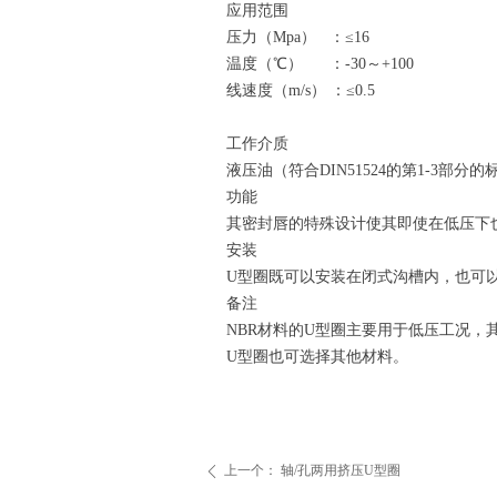
应用范围
压力（Mpa） ：≤16
温度（℃） ：-30～+100
线速度（m/s） ：≤0.5
工作介质
液压油（符合DIN51524的第1-3部分的
功能
其密封唇的特殊设计使其即使在低压下
安装
U型圈既可以安装在闭式沟槽内，也可
备注
NBR材料的U型圈主要用于低压工况，
U型圈也可选择其他材料。
上一个：
轴/孔两用挤压U型圈
ꄴ