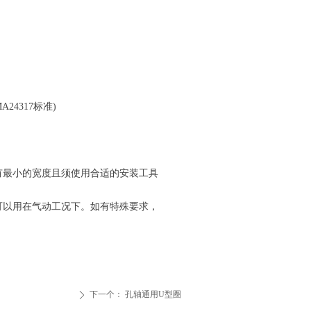
24317标准)
有最小的宽度且须使用合适的安装工具
可以用在气动工况下。如有特殊要求，
下一个：
孔轴通用U型圈
ꄲ