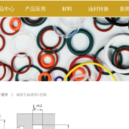
品中心
产品应用
材料
油封转换
新
杆通用
ꄲ
橡胶孔轴通用U型圈