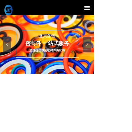
끀
北京圣哲
密封件 一站式服务
넳
넲
您值得信赖的密封件供应商