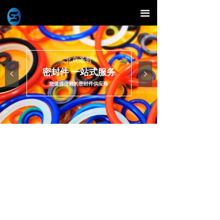
끀
北京圣哲
密封件 一站式服务
넳
넲
您值得信赖的密封件供应商