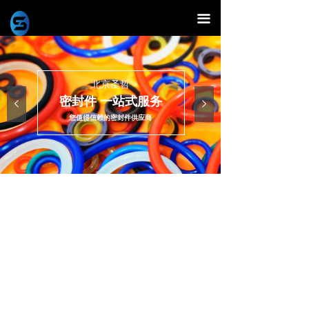
끀
北京圣哲
密封件 一站式服务
넳
넲
您值得信赖的密封件供应商