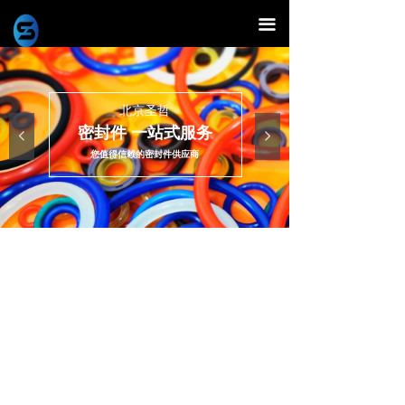
끀
北京圣哲
密封件 一站式服务
넳
넲
您值得信赖的密封件供应商